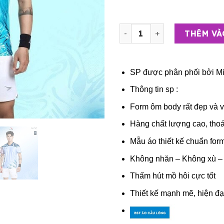
Áo Thể Thao Đa Năng – Be
THÊM VÀ
SP được phân phối bởi
Mi
Thông tin sp :
Form ôm body rất đẹp và 
Hàng chất lượng cao, thoá
Mẫu áo thiết kế chuẩn form 
Không nhăn – Không xù –
Thấm hút mồ hôi cực tốt
Thiết kế mạnh mẽ, hiện đạ