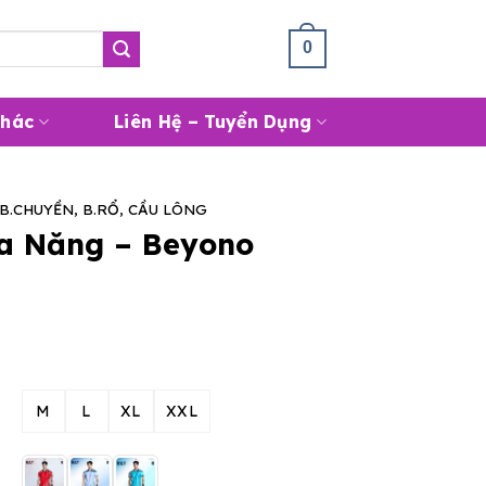
Giỏ Hàng /
0
₫
0
Khác
Liên Hệ – Tuyển Dụng
B.CHUYỀN, B.RỔ, CẦU LÔNG
a Năng – Beyono
M
L
XL
XXL