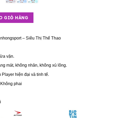
yono CL18 Nam số lượng
O GIỎ HÀNG
nhongsport – Siêu Thị Thể Thao
vừa vặn.
ng mát, không nhăn, không xù lông.
Player hiện đại và tinh tế.
 Không phai
i