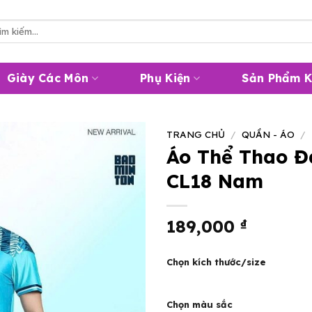
m
m:
Giày Các Môn
Phụ Kiện
Sản Phẩm 
TRANG CHỦ
/
QUẦN - ÁO
/
Áo Thể Thao Đ
CL18 Nam
189,000
₫
Chọn kích thước/size
Chọn màu sắc