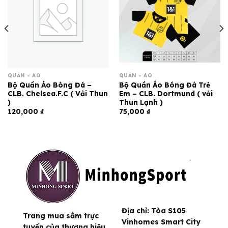
QUẦN - ÁO
QUẦN - ÁO
Bộ Quần Áo Bóng Đá –
Bộ Quần Áo Bóng Đá Trẻ
CLB. Chelsea.F.C ( Vải Thun
Em – CLB. Dortmund ( vải
)
Thun Lạnh )
120,000
₫
75,000
₫
Địa chỉ:
Tòa S105
Trang mua sắm trực
Vinhomes Smart City
tuyến của thương hiệu