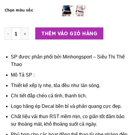
Chọn màu sắc
Chân Váy Thể Thao Cho Nữ - Riki Velocity VM03 số lượng
THÊM VÀO GIỎ HÀNG
SP được phân phối bởi
Minhongsport – Siêu Thị Thể
Thao
Mô Tả SP :
Thiết kế xếp ly nhẹ, tỏa đều như làn sóng.
Chi tiết đắp chéo cá tính, thanh lịch.
Logo hãng ép Decal bền bỉ và phản quang cực đẹp.
Chất liệu vải thun RST mềm mịn, co giãn tốt đảm bảo
sự thoáng mát, khô thoáng suốt cả ngày.
Phù hợp cho các hoạt động thể thao từ nhẹ nhàng đến