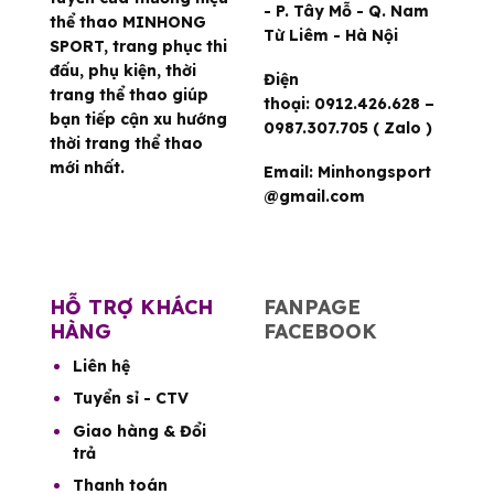
- P. Tây Mỗ - Q. Nam
thể thao MINHONG
Từ Liêm - Hà Nội
SPORT, trang phục thi
đấu, phụ kiện, thời
Điện
trang thể thao giúp
thoại:
0912.426.628 –
bạn tiếp cận xu hướng
0987.307.705 ( Zalo )
thời trang thể thao
mới nhất.
Email:
Minhongsport
@gmail.com
HỖ TRỢ KHÁCH
FANPAGE
HÀNG
FACEBOOK
Liên hệ
Tuyển sỉ - CTV
Giao hàng & Đổi
trả
Thanh toán